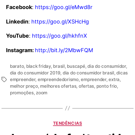
Facebook
:
https://goo.gl/eMwd8r
Linkedin
:
https://goo.gl/XSHcHg
YouTube
:
https://goo.gl/hkhfnX
Instagram:
http://bit.ly/2MbwFQM
barato
,
black friday
,
brasil
,
buscapé
,
dia do consumidor
,
dia do consumidor 2019
,
dia do consumidor brasil
,
dicas
empreender
,
empreendedorismo
,
empreender
,
extra
,
melhor preço
,
melhores ofertas
,
ofertas
,
ponto frio
,
promoções
,
zoom
TENDÊNCIAS