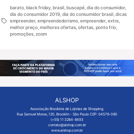
barato
,
black friday
,
brasil
,
buscapé
,
dia do consumidor
,
dia do consumidor 2019
,
dia do consumidor brasil
,
dicas
empreender
,
empreendedorismo
,
empreender
,
extra
,
melhor preço
,
melhores ofertas
,
ofertas
,
ponto frio
,
promoções
,
zoom
ALSHOP
Associação Brasileira de Lojistas de Shopping.
Rua Samuel Morse, 120, Brooklin - São Paulo CEP: 04576-060
(+55) 11 3284-8493
contato@alshop.com.br
www.alshop.com.br