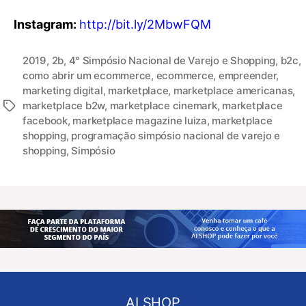
Instagram:
http://bit.ly/2MbwFQM
2019
,
2b
,
4° Simpósio Nacional de Varejo e Shopping
,
b2c
,
como abrir um ecommerce
,
ecommerce
,
empreender
,
marketing digital
,
marketplace
,
marketplace americanas
,
marketplace b2w
,
marketplace cinemark
,
marketplace
facebook
,
marketplace magazine luiza
,
marketplace
shopping
,
programação simpósio nacional de varejo e
shopping
,
Simpósio
ALSHOP