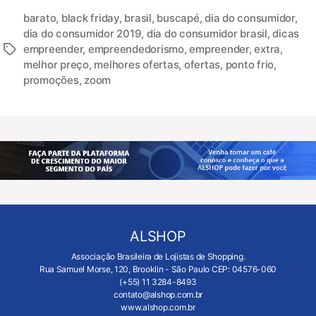
barato
,
black friday
,
brasil
,
buscapé
,
dia do consumidor
,
dia do consumidor 2019
,
dia do consumidor brasil
,
dicas
empreender
,
empreendedorismo
,
empreender
,
extra
,
melhor preço
,
melhores ofertas
,
ofertas
,
ponto frio
,
promoções
,
zoom
ALSHOP
Associação Brasileira de Lojistas de Shopping.
Rua Samuel Morse, 120, Brooklin - São Paulo CEP: 04576-060
(+55) 11 3284-8493
contato@alshop.com.br
www.alshop.com.br