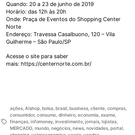
Quando: 20 a 23 de junho de 2019
Horário: das 12h às 20h
Onde: Praça de Eventos do Shopping Center
Norte
Endereço: Travessa Casalbuono, 120 – Vila
Guilherme – São Paulo/SP
Acesse o site para saber
mais: https://centernorte.com.br/
ações
,
Alshop
,
bolsa
,
brasil
,
business
,
cliente
,
compras
,
consumidor
,
consumo
,
dinheiro
,
economia
,
exame
,
finanças
,
infomoney
,
investimento
,
jornais
,
lojistas
,
MERCADO
,
mundo
,
negócios
,
news
,
novidades
,
portal
,
shopping
,
valoreconomico
,
varejo
,
vendas