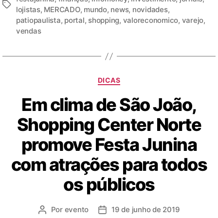
lojistas
,
MERCADO
,
mundo
,
news
,
novidades
,
patiopaulista
,
portal
,
shopping
,
valoreconomico
,
varejo
,
vendas
DICAS
Em clima de São João,
Shopping Center Norte
promove Festa Junina
com atrações para todos
os públicos
Por
evento
19 de junho de 2019