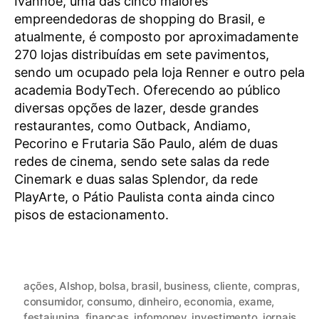
Ivanhoe, uma das cinco maiores
empreendedoras de shopping do Brasil, e
atualmente, é composto por aproximadamente
270 lojas distribuídas em sete pavimentos,
sendo um ocupado pela loja Renner e outro pela
academia BodyTech. Oferecendo ao público
diversas opções de lazer, desde grandes
restaurantes, como Outback, Andiamo,
Pecorino e Frutaria São Paulo, além de duas
redes de cinema, sendo sete salas da rede
Cinemark e duas salas Splendor, da rede
PlayArte, o Pátio Paulista conta ainda cinco
pisos de estacionamento.
ações
,
Alshop
,
bolsa
,
brasil
,
business
,
cliente
,
compras
,
consumidor
,
consumo
,
dinheiro
,
economia
,
exame
,
festajunina
,
finanças
,
infomoney
,
investimento
,
jornais
,