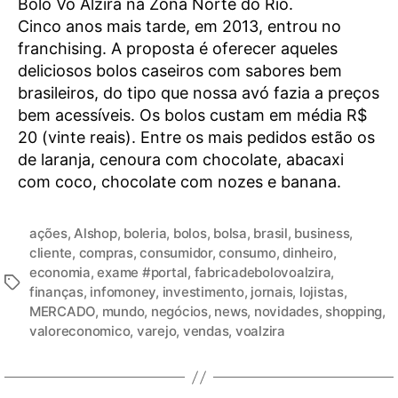
Bolo Vó Alzira na Zona Norte do Rio.
Cinco anos mais tarde, em 2013, entrou no
franchising. A proposta é oferecer aqueles
deliciosos bolos caseiros com sabores bem
brasileiros, do tipo que nossa avó fazia a preços
bem acessíveis. Os bolos custam em média R$
20 (vinte reais). Entre os mais pedidos estão os
de laranja, cenoura com chocolate, abacaxi
com coco, chocolate com nozes e banana.
ações
,
Alshop
,
boleria
,
bolos
,
bolsa
,
brasil
,
business
,
cliente
,
compras
,
consumidor
,
consumo
,
dinheiro
,
economia
,
exame #portal
,
fabricadebolovoalzira
,
finanças
,
infomoney
,
investimento
,
jornais
,
lojistas
,
MERCADO
,
mundo
,
negócios
,
news
,
novidades
,
shopping
,
valoreconomico
,
varejo
,
vendas
,
voalzira