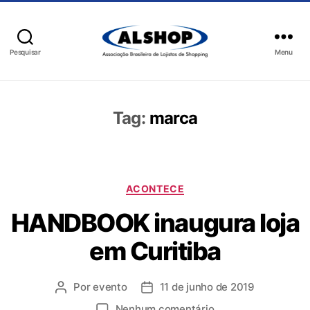
Pesquisar
Menu
Tag:
marca
ACONTECE
HANDBOOK inaugura loja
em Curitiba
Por
evento
11 de junho de 2019
Nenhum comentário