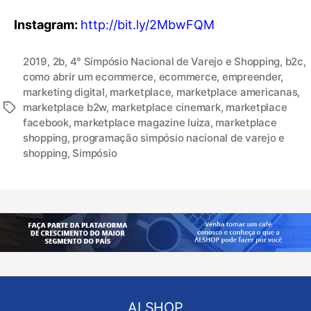
Instagram:
http://bit.ly/2MbwFQM
2019
,
2b
,
4° Simpósio Nacional de Varejo e Shopping
,
b2c
,
como abrir um ecommerce
,
ecommerce
,
empreender
,
marketing digital
,
marketplace
,
marketplace americanas
,
marketplace b2w
,
marketplace cinemark
,
marketplace
facebook
,
marketplace magazine luiza
,
marketplace
shopping
,
programação simpósio nacional de varejo e
shopping
,
Simpósio
ALSHOP