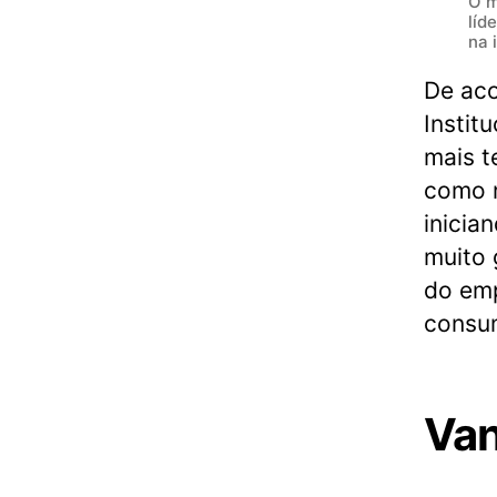
O m
líd
na 
De aco
Instit
mais t
como n
inicia
muito 
do emp
consum
Van