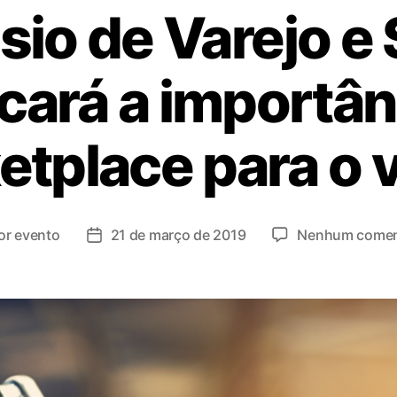
sio de Varejo e
cará a importân
tplace para o 
or
evento
21 de março de 2019
Nenhum comen