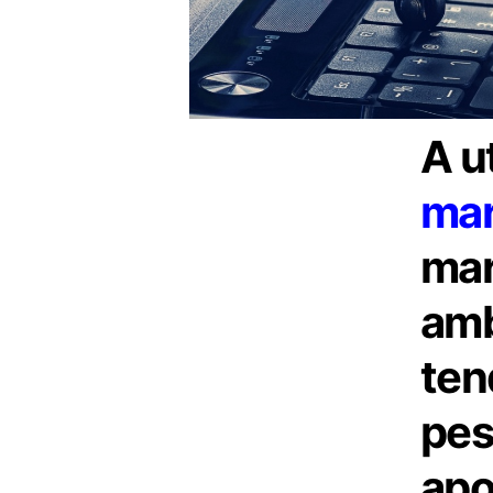
A u
mar
mar
amb
ten
pes
apo