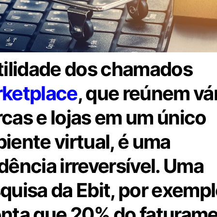
tilidade dos chamados
ketplace
, que reúnem vá
cas e lojas em um único
iente virtual, é uma
dência irreversível. Uma
quisa da Ebit, por exempl
nta que 20% do faturam