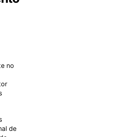
te no
tor
s
s
al de