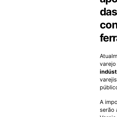
das 
con
fer
Atualm
varejo
indúst
vareji
públic
A impo
serão 