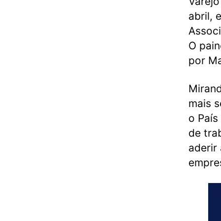
Varejo
abril,
Associ
O pain
por Ma
Mirand
mais s
o País
de tra
aderir
empre