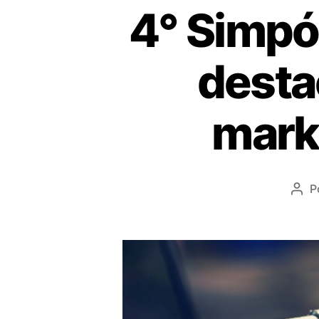
4° Simpó
desta
marke
P