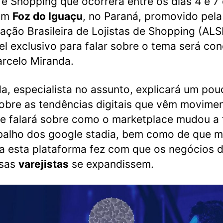
 e Shopping que ocorrerá entre os dias 4 e 7
 em
Foz do Iguaçu
, no Paraná, promovido pela
ação Brasileira de Lojistas de Shopping (AL
el exclusivo para falar sobre o tema será co
rcelo Miranda.
a, especialista no assunto, explicará um pou
obre as tendências digitais que vêm movime
 e falará sobre como o marketplace mudou a
balho dos google stadia, bem como de que m
 a esta plataforma fez com que os negócios 
sas
varejistas
se expandissem.