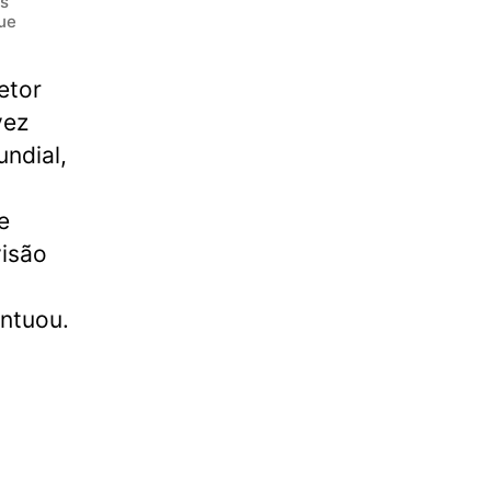
is
que
etor
vez
ndial,
e
visão
ontuou.