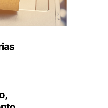
rias
o,
ento