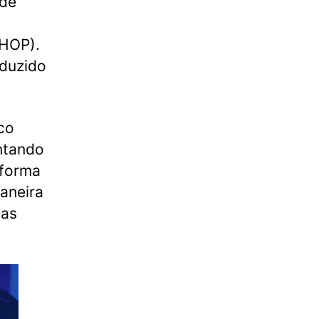
 de
SHOP).
nduzido
co
ntando
 forma
aneira
das