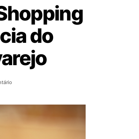
 Shopping
cia do
varejo
tário