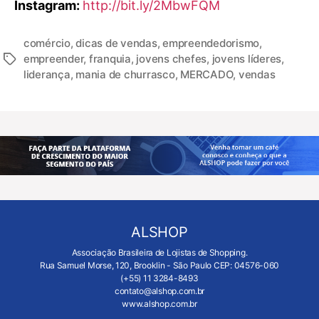
Instagram:
http://bit.ly/2MbwFQM
comércio
,
dicas de vendas
,
empreendedorismo
,
empreender
,
franquia
,
jovens chefes
,
jovens líderes
,
liderança
,
mania de churrasco
,
MERCADO
,
vendas
ALSHOP
Associação Brasileira de Lojistas de Shopping.
Rua Samuel Morse, 120, Brooklin - São Paulo CEP: 04576-060
(+55) 11 3284-8493
contato@alshop.com.br
www.alshop.com.br