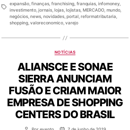
expansão
,
finanças
,
franchising
,
franquias
,
infomoney
,
investimento
,
jornais
,
lojas
,
lojistas
,
MERCADO
,
mundo
,
negócios
,
news
,
novidades
,
portal
,
reformatributaria
,
shopping
,
valoreconomico
,
varejo
NOTÍCIAS
ALIANSCE E SONAE
SIERRA ANUNCIAM
FUSÃO E CRIAM MAIOR
EMPRESA DE SHOPPING
CENTERS DO BRASIL
Por
evento
7 de junho de 2019