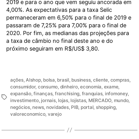
2019 e para o ano que vem seguiu ancorada em
4,00%. As expectativas para a taxa Selic
permaneceram em 6,50% para o final de 2019 e
passaram de 7,25% para 7,00% para o final de
2020. Por fim, as medianas das projeções para
a taxa de câmbio no final deste ano e do
próximo seguiram em R$/US$ 3,80.
ações
,
Alshop
,
bolsa
,
brasil
,
business
,
cliente
,
compras
,
consumidor
,
consumo
,
dinheiro
,
economia
,
exame
,
expansão
,
finanças
,
franchising
,
franquias
,
infomoney
,
investimento
,
jornais
,
lojas
,
lojistas
,
MERCADO
,
mundo
,
negócios
,
news
,
novidades
,
PIB
,
portal
,
shopping
,
valoreconomico
,
varejo