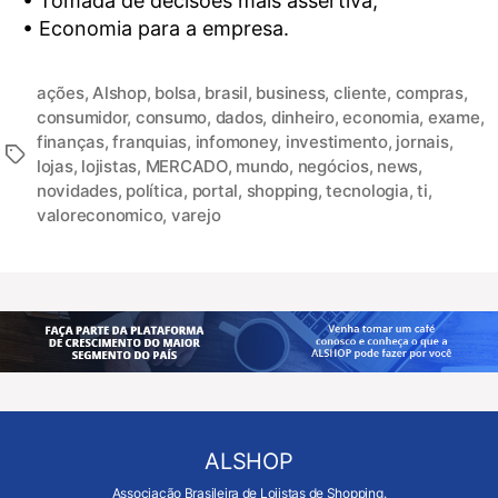
• Tomada de decisões mais assertiva;
• Economia para a empresa.
ações
,
Alshop
,
bolsa
,
brasil
,
business
,
cliente
,
compras
,
consumidor
,
consumo
,
dados
,
dinheiro
,
economia
,
exame
,
finanças
,
franquias
,
infomoney
,
investimento
,
jornais
,
lojas
,
lojistas
,
MERCADO
,
mundo
,
negócios
,
news
,
novidades
,
política
,
portal
,
shopping
,
tecnologia
,
ti
,
valoreconomico
,
varejo
ALSHOP
Associação Brasileira de Lojistas de Shopping.