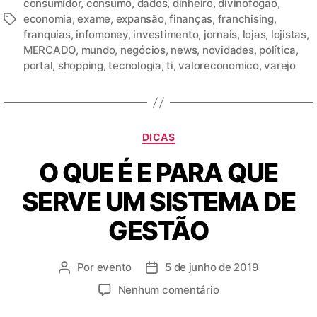
consumidor
,
consumo
,
dados
,
dinheiro
,
divinofogao
,
economia
,
exame
,
expansão
,
finanças
,
franchising
,
franquias
,
infomoney
,
investimento
,
jornais
,
lojas
,
lojistas
,
MERCADO
,
mundo
,
negócios
,
news
,
novidades
,
política
,
portal
,
shopping
,
tecnologia
,
ti
,
valoreconomico
,
varejo
DICAS
O QUE É E PARA QUE
SERVE UM SISTEMA DE
GESTÃO
Por
evento
5 de junho de 2019
Nenhum comentário