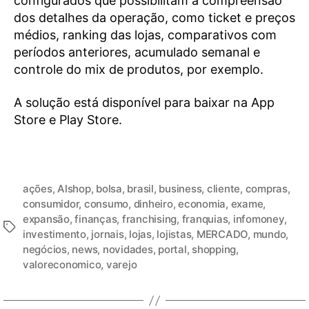
configurados que possibilitam a compreensão
dos detalhes da operação, como ticket e preços
médios, ranking das lojas, comparativos com
períodos anteriores, acumulado semanal e
controle do mix de produtos, por exemplo.
A solução está disponível para baixar na App
Store e Play Store.
ações
,
Alshop
,
bolsa
,
brasil
,
business
,
cliente
,
compras
,
consumidor
,
consumo
,
dinheiro
,
economia
,
exame
,
expansão
,
finanças
,
franchising
,
franquias
,
infomoney
,
investimento
,
jornais
,
lojas
,
lojistas
,
MERCADO
,
mundo
,
negócios
,
news
,
novidades
,
portal
,
shopping
,
valoreconomico
,
varejo