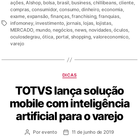
ações
,
Alshop
,
bolsa
,
brasil
,
business
,
chillibeans
,
cliente
,
compras
,
consumidor
,
consumo
,
dinheiro
,
economia
,
exame
,
expansão
,
finanças
,
franchising
,
franquias
,
infomoney
,
investimento
,
jornais
,
lojas
,
lojistas
,
MERCADO
,
mundo
,
negócios
,
news
,
novidades
,
óculos
,
oculosdegrau
,
ótica
,
portal
,
shopping
,
valoreconomico
,
varejo
DICAS
TOTVS lança solução
mobile com inteligência
artificial para o varejo
Por
evento
11 de junho de 2019