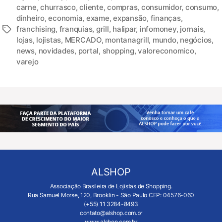
carne
,
churrasco
,
cliente
,
compras
,
consumidor
,
consumo
,
dinheiro
,
economia
,
exame
,
expansão
,
finanças
,
franchising
,
franquias
,
grill
,
halipar
,
infomoney
,
jornais
,
lojas
,
lojistas
,
MERCADO
,
montanagrill
,
mundo
,
negócios
,
news
,
novidades
,
portal
,
shopping
,
valoreconomico
,
varejo
ALSHOP
Associação Brasileira de Lojistas de Shopping.
Rua Samuel Morse, 120, Brooklin - São Paulo CEP: 04576-060
(+55) 11 3284-8493
contato@alshop.com.br
www.alshop.com.br