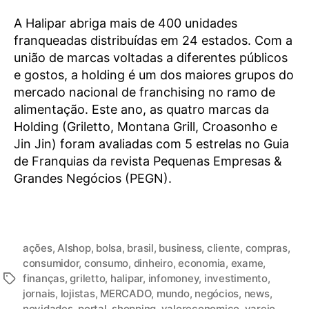
A Halipar abriga mais de 400 unidades
franqueadas distribuídas em 24 estados. Com a
união de marcas voltadas a diferentes públicos
e gostos, a holding é um dos maiores grupos do
mercado nacional de franchising no ramo de
alimentação. Este ano, as quatro marcas da
Holding (Griletto, Montana Grill, Croasonho e
Jin Jin) foram avaliadas com 5 estrelas no Guia
de Franquias da revista Pequenas Empresas &
Grandes Negócios (PEGN).
ações
,
Alshop
,
bolsa
,
brasil
,
business
,
cliente
,
compras
,
consumidor
,
consumo
,
dinheiro
,
economia
,
exame
,
finanças
,
griletto
,
halipar
,
infomoney
,
investimento
,
jornais
,
lojistas
,
MERCADO
,
mundo
,
negócios
,
news
,
novidades
,
portal
,
shopping
,
valoreconomico
,
varejo