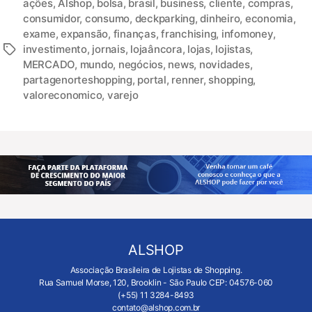
ações
,
Alshop
,
bolsa
,
brasil
,
business
,
cliente
,
compras
,
consumidor
,
consumo
,
deckparking
,
dinheiro
,
economia
,
exame
,
expansão
,
finanças
,
franchising
,
infomoney
,
investimento
,
jornais
,
lojaâncora
,
lojas
,
lojistas
,
MERCADO
,
mundo
,
negócios
,
news
,
novidades
,
partagenorteshopping
,
portal
,
renner
,
shopping
,
valoreconomico
,
varejo
ALSHOP
Associação Brasileira de Lojistas de Shopping.
Rua Samuel Morse, 120, Brooklin - São Paulo CEP: 04576-060
(+55) 11 3284-8493
contato@alshop.com.br