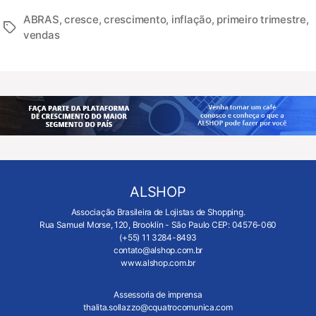
ABRAS
,
cresce
,
crescimento
,
inflação
,
primeiro trimestre
,
vendas
ALSHOP
Associação Brasileira de Lojistas de Shopping.
Rua Samuel Morse, 120, Brooklin - São Paulo CEP: 04576-060
(+55) 11 3284-8493
contato@alshop.com.br
www.alshop.com.br
Assessoria de imprensa
thalita.sollazzo@cquatrocomunica.com