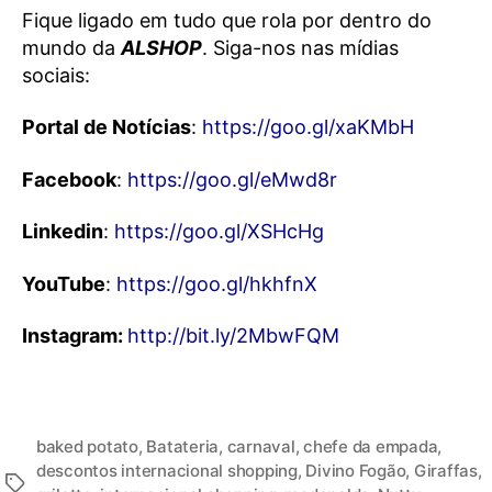
Fique ligado em tudo que rola por dentro do
mundo da
ALSHOP
. Siga-nos nas mídias
sociais:
Portal de Notícias
:
https://goo.gl/xaKMbH
Facebook
:
https://goo.gl/eMwd8r
Linkedin
:
https://goo.gl/XSHcHg
YouTube
:
https://goo.gl/hkhfnX
Instagram:
http://bit.ly/2MbwFQM
baked potato
,
Batateria
,
carnaval
,
chefe da empada
,
descontos internacional shopping
,
Divino Fogão
,
Giraffas
,