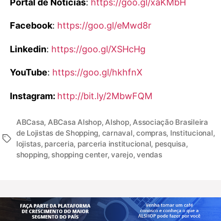
Portal de Notícias
:
https://goo.gl/xaKMbH
Facebook
:
https://goo.gl/eMwd8r
Linkedin
:
https://goo.gl/XSHcHg
YouTube
:
https://goo.gl/hkhfnX
Instagram:
http://bit.ly/2MbwFQM
ABCasa
,
ABCasa Alshop
,
Alshop
,
Associação Brasileira
de Lojistas de Shopping
,
carnaval
,
compras
,
Institucional
,
lojistas
,
parceria
,
parceria institucional
,
pesquisa
,
shopping
,
shopping center
,
varejo
,
vendas