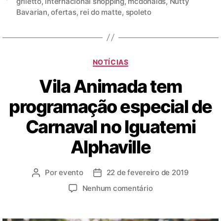
griletto
,
internacional shopping
,
mcdonalds
,
Nutty
Bavarian
,
ofertas
,
rei do matte
,
spoleto
NOTÍCIAS
Vila Animada tem
programação especial de
Carnaval no Iguatemi
Alphaville
Por
evento
22 de fevereiro de 2019
Nenhum comentário