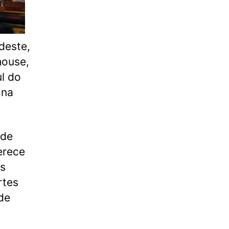
deste,
house,
l do
 na
 de
erece
is
rtes
de