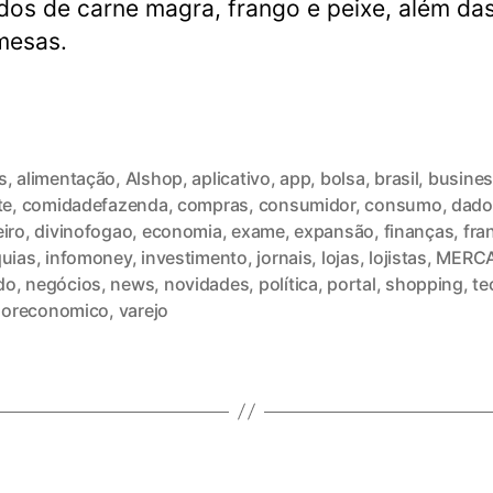
dos de carne magra, frango e peixe, além da
mesas.
s
,
alimentação
,
Alshop
,
aplicativo
,
app
,
bolsa
,
brasil
,
busine
te
,
comidadefazenda
,
compras
,
consumidor
,
consumo
,
dado
eiro
,
divinofogao
,
economia
,
exame
,
expansão
,
finanças
,
fra
quias
,
infomoney
,
investimento
,
jornais
,
lojas
,
lojistas
,
MERC
do
,
negócios
,
news
,
novidades
,
política
,
portal
,
shopping
,
te
loreconomico
,
varejo