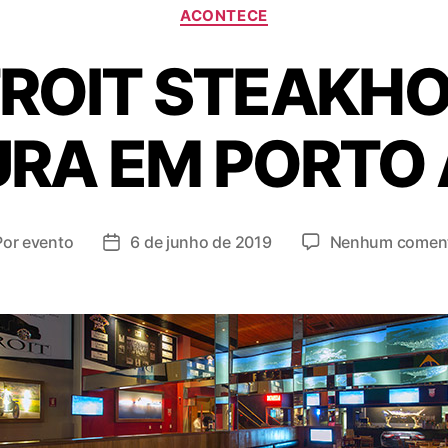
ACONTECE
ROIT STEAKH
RA EM PORTO
Por
evento
6 de junho de 2019
Nenhum coment