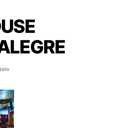
OUSE
 ALEGRE
ário