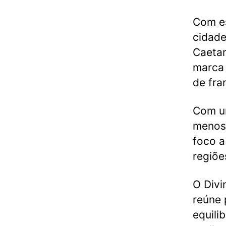
Com es
cidade
Caetan
marca 
de fra
Com um
menos,
foco a
regiõe
O Divi
reúne 
equili