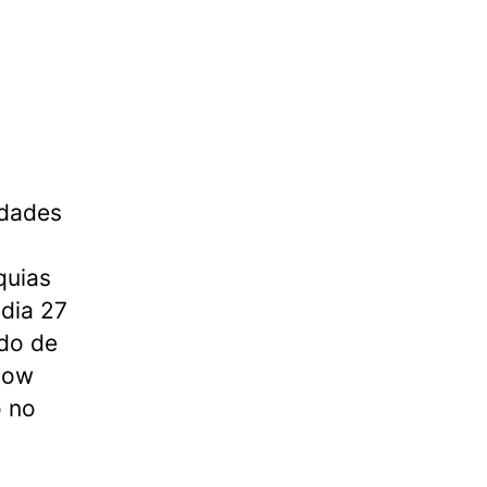
idades
quias
dia 27
ado de
how
o no