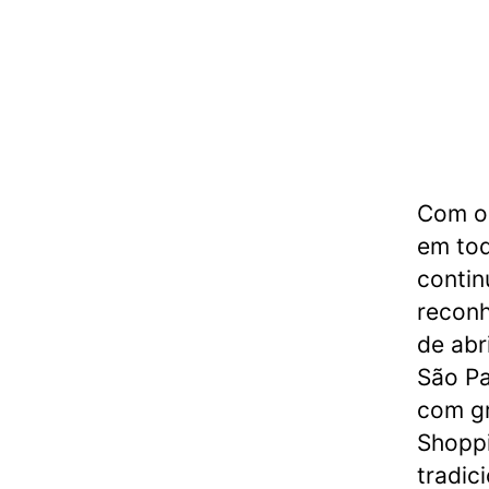
Com o 
em tod
contin
reconh
de abr
São Pa
com gr
Shopp
tradic