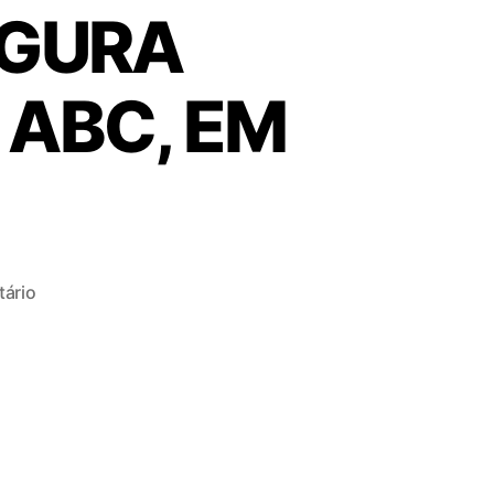
UGURA
 ABC, EM
ário