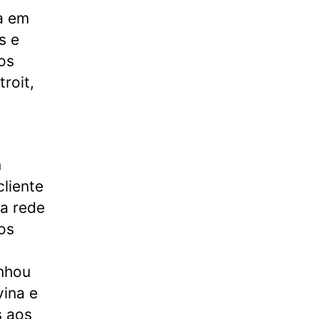
a em
s e
os
roit,
m
liente
 a rede
os
anhou
vina e
s aos