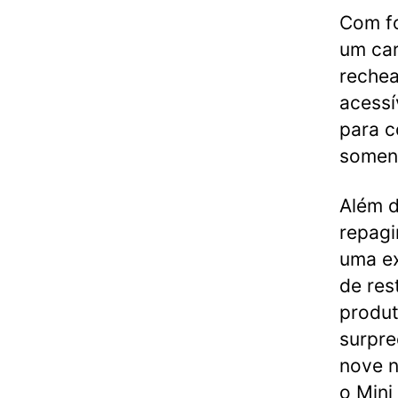
Com fo
um car
rechea
acessí
para c
soment
Além 
repagi
uma ex
de res
produt
surpre
nove n
o Mini