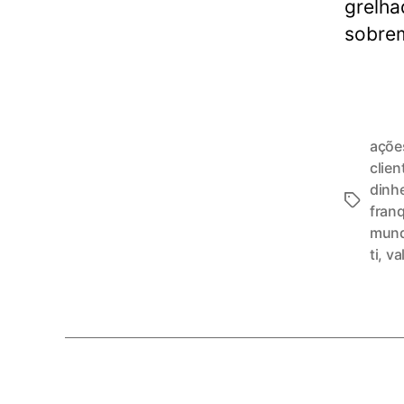
grelha
sobre
açõe
clien
dinh
fran
mun
ti
,
va