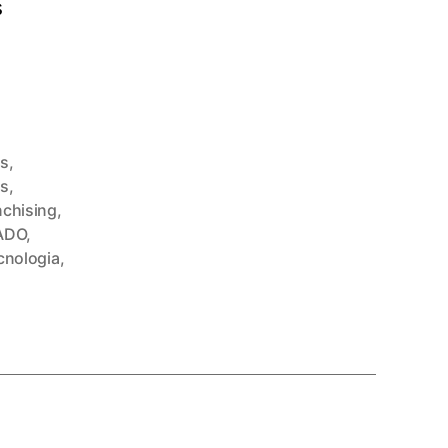
s
ss
,
s
,
nchising
,
ADO
,
cnologia
,