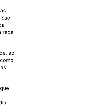
las
 São
da
a rede
de, ao
m como
nas
 que
dia,