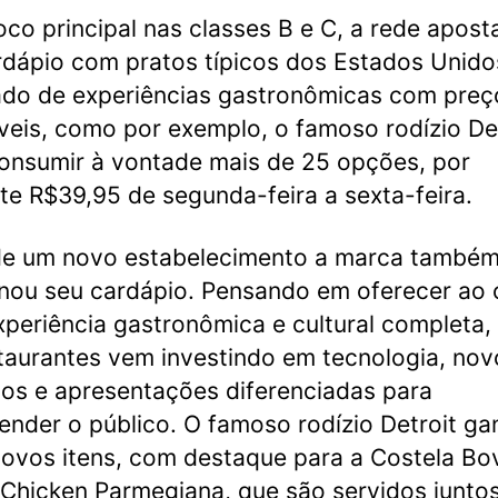
co principal nas classes B e C, a rede apost
dápio com pratos típicos dos Estados Unido
do de experiências gastronômicas com preç
veis, como por exemplo, o famoso rodízio Det
onsumir à vontade mais de 25 opções, por
e R$39,95 de segunda-feira a sexta-feira.
de um novo estabelecimento a marca també
nou seu cardápio. Pensando em oferecer ao c
periência gastronômica e cultural completa,
taurantes vem investindo em tecnologia, nov
os e apresentações diferenciadas para
ender o público. O famoso rodízio Detroit g
ovos itens, com destaque para a Costela Bo
 Chicken Parmegiana, que são servidos junto