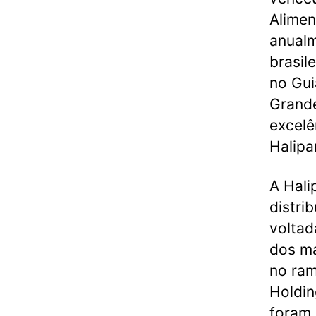
Alimen
anualm
brasil
no Gui
Grande
excelê
Halipa
A Hali
distri
voltad
dos ma
no ram
Holdin
foram 