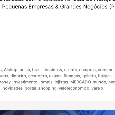
a Pequenas Empresas & Grandes Negócios (
s
,
Alshop
,
bolsa
,
brasil
,
business
,
cliente
,
compras
,
consumi
sumo
,
dinheiro
,
economia
,
exame
,
finanças
,
griletto
,
halipar
,
money
,
investimento
,
jornais
,
lojistas
,
MERCADO
,
mundo
,
neg
s
,
novidades
,
portal
,
shopping
,
valoreconomico
,
varejo