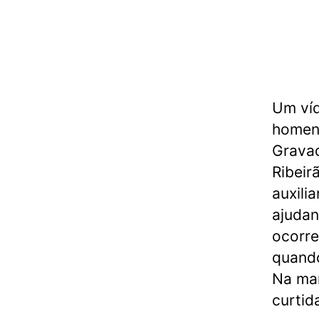
Um ví
homens
Gravad
Ribeir
auxili
ajudan
ocorre
quando
Na man
curtid