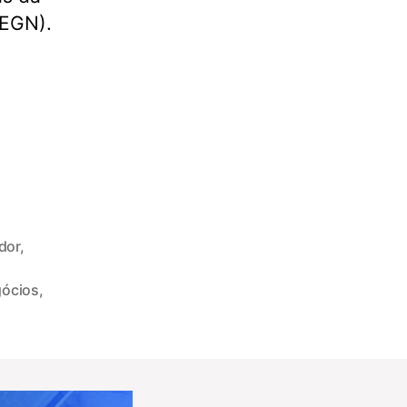
PEGN).
dor
,
ócios
,