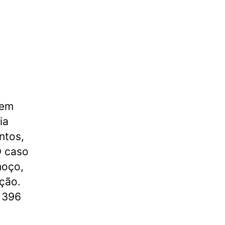
 em
ia
ntos,
O caso
moço,
ção.
m 396