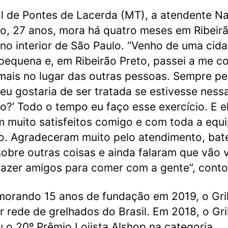
l de Pontes de Lacerda (MT), a atendente N
o, 27 anos, mora há quatro meses em Ribeir
 no interior de São Paulo. “Venho de uma cid
pequena e, em Ribeirão Preto, passei a me c
mais no lugar das outras pessoas. Sempre p
eu gostaria de ser tratada se estivesse ness
o?’ Todo o tempo eu faço esse exercício. E e
m muito satisfeitos comigo e com toda a equ
to. Agradeceram muito pelo atendimento, ba
obre outras coisas e ainda falaram que vão v
razer amigos para comer com a gente”, conto
rando 15 anos de fundação em 2019, o Gril
r rede de grelhados do Brasil. Em 2018, o Gri
 o 20º Prêmio Lojista Alshop na categoria