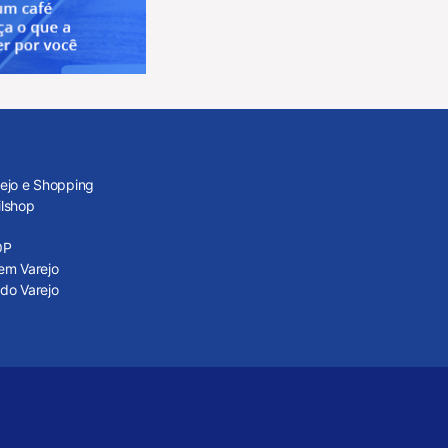
rejo e Shopping
ilshop
OP
em Varejo
do Varejo