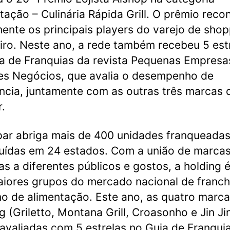
tação – Culinária Rápida Grill. O prêmio rec
ente os principais players do varejo de shop
eiro. Neste ano, a rede também recebeu 5 est
a de Franquias da revista Pequenas Empresa
s Negócios, que avalia o desempenho de
ncia, juntamente com as outras três marcas 
r.
par abriga mais de 400 unidades franqueada
buídas em 24 estados. Com a união de marca
as a diferentes públicos e gostos, a holding 
iores grupos do mercado nacional de franch
o de alimentação. Este ano, as quatro marc
g (Griletto, Montana Grill, Croasonho e Jin Ji
avaliadas com 5 estrelas no Guia de Franqui