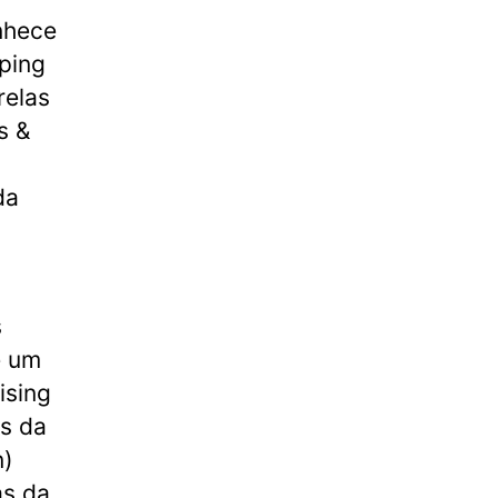
onhece
ping
relas
s &
da
s
s
é um
ising
as da
n)
as da