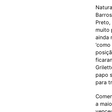
Natura
Barros
Preto,
muito 
ainda 
‘como 
posiçã
ficara
Grilet
papo s
para t
Comemo
a maio
venceu