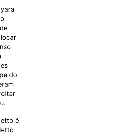
ayara
ão
ade
olocar
enso
a
les
ipe do
teram
oltar
u.
etto é
letto