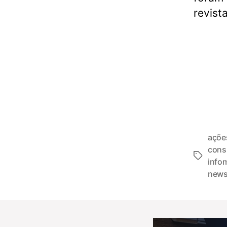
revist
açõe
con
info
new