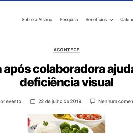
Sobre a Alshop
Pesquisa
Benefícios
Calen
ACONTECE
iza após colaboradora ajud
deficiência visual
Por
evento
22 de julho de 2019
Nenhum coment