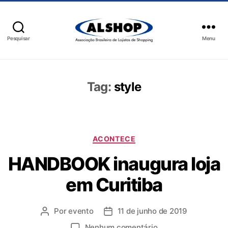
Pesquisar
Menu
Tag:
style
ACONTECE
HANDBOOK inaugura loja
em Curitiba
Por
evento
11 de junho de 2019
Nenhum comentário