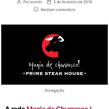
Por
evento
5 de fevereiro de 2019
Nenhum comentário
Divulgação
A rede
Mania de Churrasco !