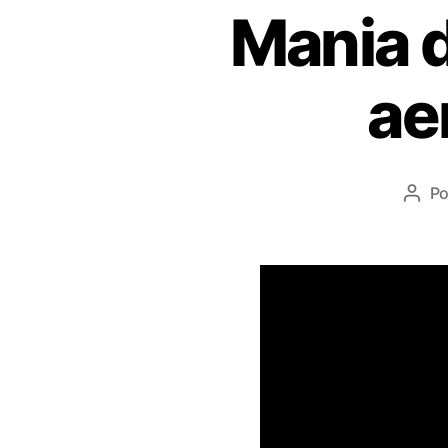
Mania 
ae
P