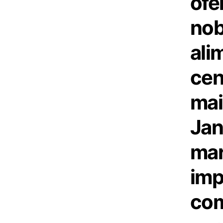
ofe
nob
ali
cen
mai
Jan
mar
imp
com