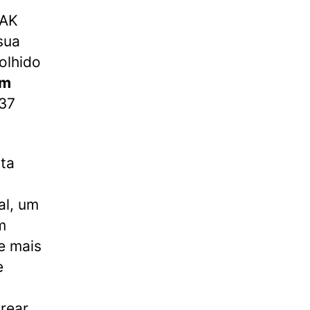
EAK
sua
olhido
om
 37
ta
al, um
m
e mais
e
rear