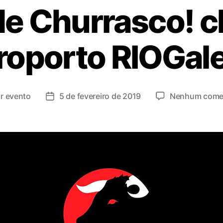
de Churrasco! c
roporto RIOGal
or
evento
5 de fevereiro de 2019
Nenhum comen