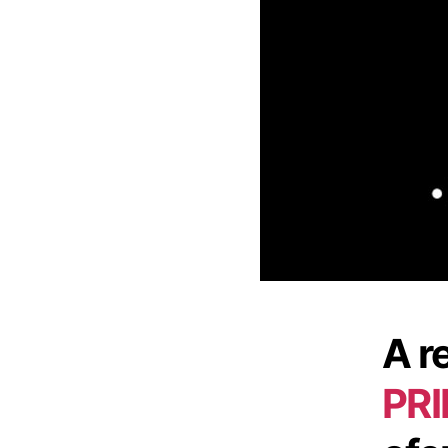
A r
PR