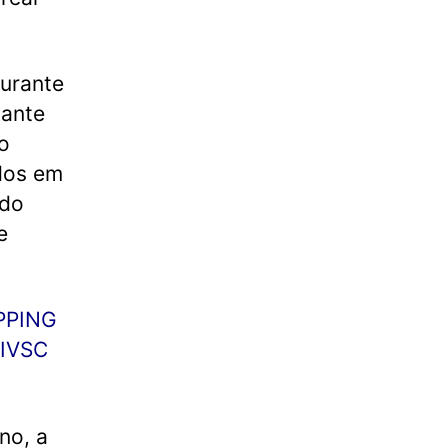
aurante
ante
o
ados em
 do
e
PPING
IVSC
no, a