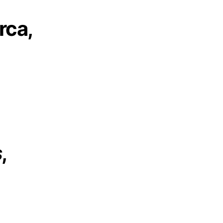
rca,
s
,