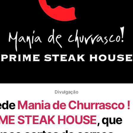
Divulgação
ede
Mania de Churrasco !
IME STEAK HOUSE
, que