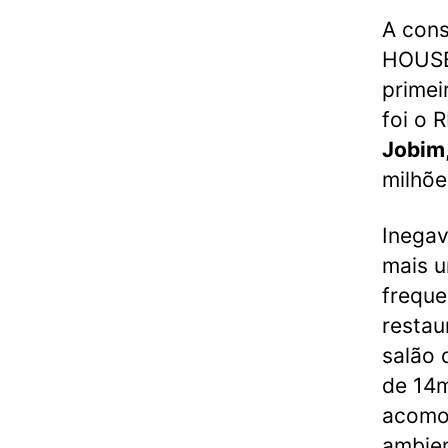
A con
HOUSE 
primei
foi o 
Jobim
milhõe
Inega
mais u
freque
restau
salão 
de 14m
acomo
ambie