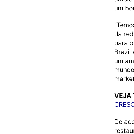
um bo
“Temos
da red
para o
Brazil
um amb
mundo 
market
VEJA
CRESC
De aco
restau