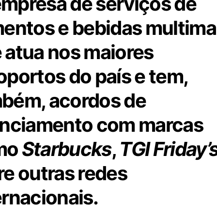
mpresa de serviços de
mentos e bebidas multima
 atua nos maiores
oportos do país e tem,
bém, acordos de
enciamento com marcas
mo
Starbucks
,
TGI Friday’
re outras redes
ernacionais.