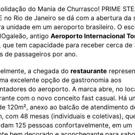
solidação do Mania de Churrasco! PRIME ST
no Rio de Janeiro se dá com a abertura da 
ra unidade em um aeroporto brasileiro. O esc
RIOgaleão, antigo
Aeroporto Internacional T
, que tem capacidade para receber cerca de
s de passageiros por ano.
velmente, a chegada do
restaurante
represen
ma excelente opção de gastronomia aos
ntadores do aeroporto. A marca abre, no loc
rante com o novo conceito fast casual. Há u
de 120m², anexo ao balcão de atendimento d
, com 48 mesas (individuais e coletivas), qu
dam 125 pessoas confortavelmente, em um
nte bem decorado e aconchegante para sabo