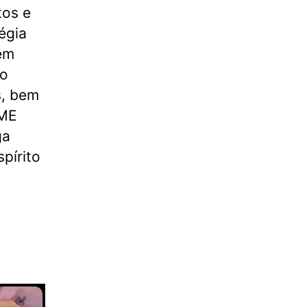
tos e
égia
em
do
s, bem
IME
ga
pírito