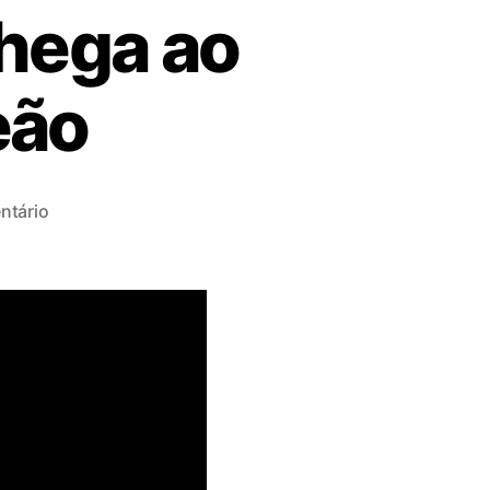
hega ao
eão
tário