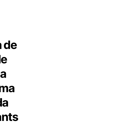
a de
de
da
uma
da
ants