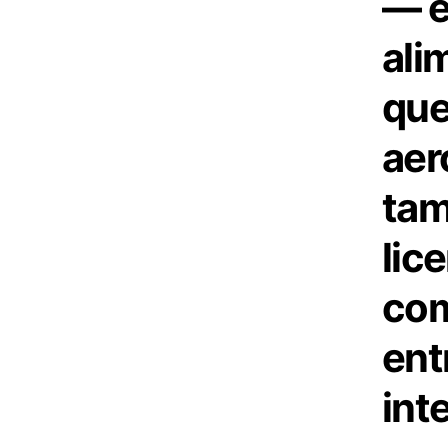
— e
ali
que
aer
tam
lic
co
ent
int