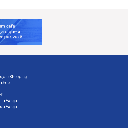
rejo e Shopping
ilshop
OP
em Varejo
do Varejo