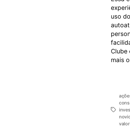
experi
uso do
autoat
person
facili
Clube 
mais o
açõe
con
inve
novi
valo