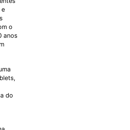
ientes
 e
s
com o
0 anos
om
 uma
blets,
da do
ma