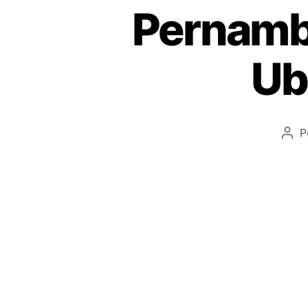
Pernamb
Ub
P