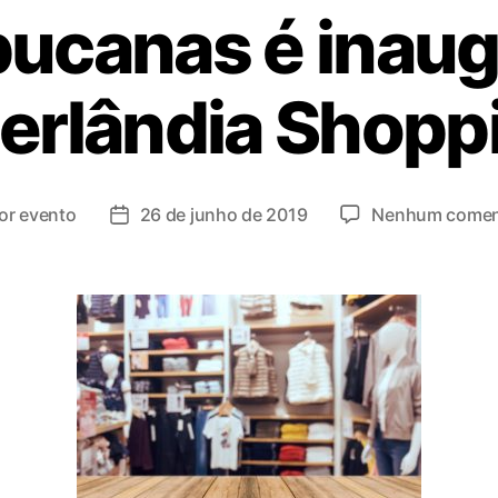
ucanas é inaug
erlândia Shopp
or
evento
26 de junho de 2019
Nenhum comen