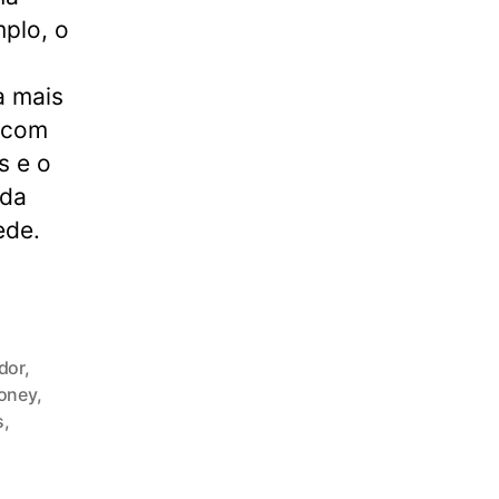
mplo, o
a mais
s com
s e o
nda
ede.
dor
,
oney
,
s
,