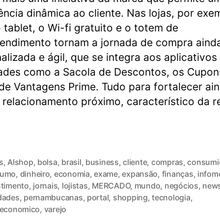
ência dinâmica ao cliente. Nas lojas, por exe
 tablet, o Wi-fi gratuito e o totem de
endimento tornam a jornada de compra aind
alizada e ágil, que se integra aos aplicativo
dades como a Sacola de Descontos, os Cupon
de Vantagens Prime. Tudo para fortalecer ai
 relacionamento próximo, característico da r
s
,
Alshop
,
bolsa
,
brasil
,
business
,
cliente
,
compras
,
consumi
sumo
,
dinheiro
,
economia
,
exame
,
expansão
,
finanças
,
infom
stimento
,
jornais
,
lojistas
,
MERCADO
,
mundo
,
negócios
,
new
dades
,
pernambucanas
,
portal
,
shopping
,
tecnologia
,
reconomico
,
varejo