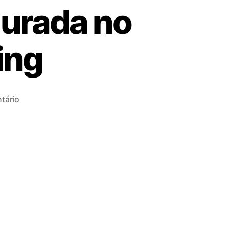
urada no
ing
tário