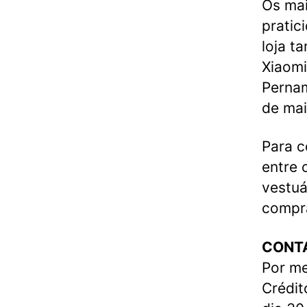
Os mai
pratic
loja t
Xiaomi
Pernam
de mai
Para c
entre 
vestuá
compr
CONTA
Por me
Crédit