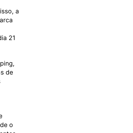
isso, a
marca
dia 21
ping,
as de
s
e
sde o