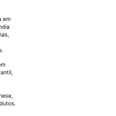
a em
ndia
nas,
s.
 em
antil,
mesa,
dutos.