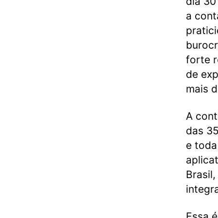
dia 30
a cont
pratic
burocr
forte 
de exp
mais d
A cont
das 35
e toda
aplica
Brasil
integr
Essa é