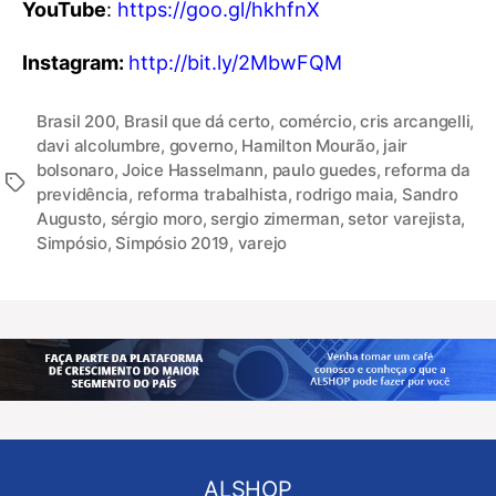
YouTube
:
https://goo.gl/hkhfnX
Instagram:
http://bit.ly/2MbwFQM
Brasil 200
,
Brasil que dá certo
,
comércio
,
cris arcangelli
,
davi alcolumbre
,
governo
,
Hamilton Mourão
,
jair
bolsonaro
,
Joice Hasselmann
,
paulo guedes
,
reforma da
previdência
,
reforma trabalhista
,
rodrigo maia
,
Sandro
Augusto
,
sérgio moro
,
sergio zimerman
,
setor varejista
,
Simpósio
,
Simpósio 2019
,
varejo
ALSHOP