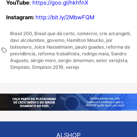
YouTube
:
https://goo.gl/hkhfnX
Instagram:
http://bit.ly/2MbwFQM
Brasil 200
,
Brasil que dá certo
,
comércio
,
cris arcangelli
,
davi alcolumbre
,
governo
,
Hamilton Mourão
,
jair
bolsonaro
,
Joice Hasselmann
,
paulo guedes
,
reforma da
previdência
,
reforma trabalhista
,
rodrigo maia
,
Sandro
Augusto
,
sérgio moro
,
sergio zimerman
,
setor varejista
,
Simpósio
,
Simpósio 2019
,
varejo
ALSHOP