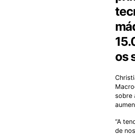
tec
máq
15.
os 
Christ
Macroe
sobre 
aument
“A ten
de nos