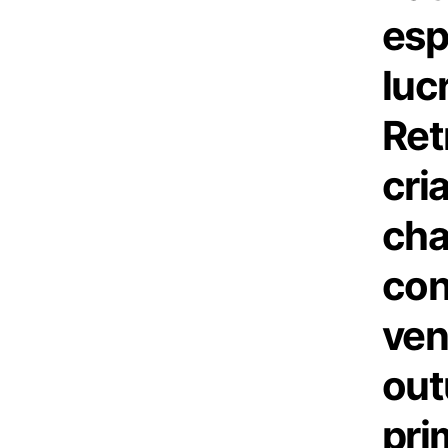
esp
luc
Ret
cri
cha
con
ven
out
prim