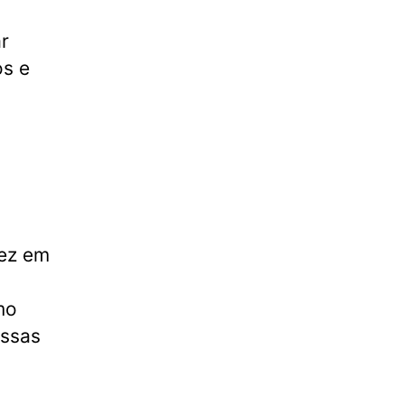
r
os e
vez em
mo
ssas