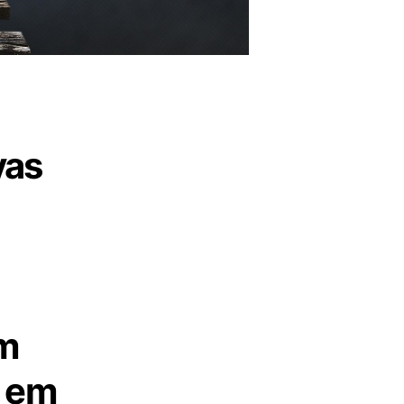
vas
em
, em