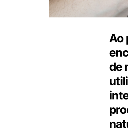
Ao 
enc
de 
uti
inte
pro
nat