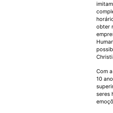
imita
compl
horári
obter 
empres
Humani
possib
Christi
Com a
10 ano
superi
seres
emoçõ