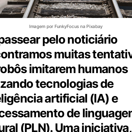
Imagem por FunkyFocus na Pixabay
passear pelo noticiário
ontramos muitas tentati
robôs imitarem humanos
lizando tecnologias de
ligência artificial (IA) e
cessamento de linguag
ural (PLN). Uma iniciativa