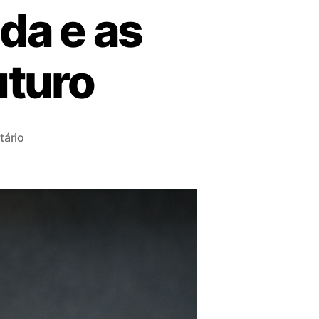
a e as
uturo
ário