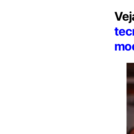
Vej
tec
mod