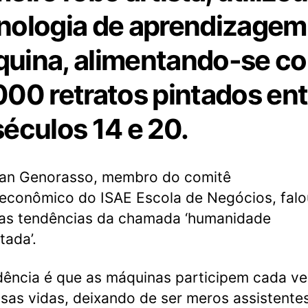
nologia de aprendizagem
uina, alimentando-se c
000 retratos pintados ent
séculos 14 e 20.
ian Genorasso, membro do comitê
conômico do ISAE Escola de Negócios, falo
as tendências da chamada ‘humanidade
ada’.
dência é que as máquinas participem cada ve
sas vidas, deixando de ser meros assistente