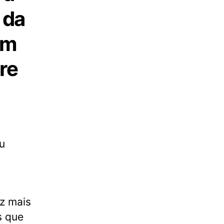
 da
om
re
u
z mais
s que