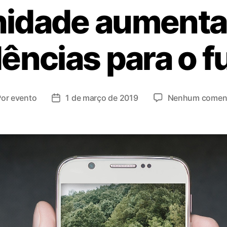
idade aumentad
ências para o f
Por
evento
1 de março de 2019
Nenhum coment