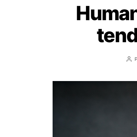
Human
tend