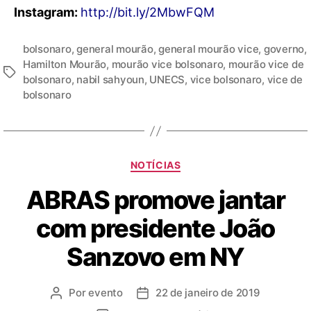
Instagram:
http://bit.ly/2MbwFQM
bolsonaro
,
general mourão
,
general mourão vice
,
governo
,
Hamilton Mourão
,
mourão vice bolsonaro
,
mourão vice de
bolsonaro
,
nabil sahyoun
,
UNECS
,
vice bolsonaro
,
vice de
bolsonaro
NOTÍCIAS
ABRAS promove jantar
com presidente João
Sanzovo em NY
Por
evento
22 de janeiro de 2019