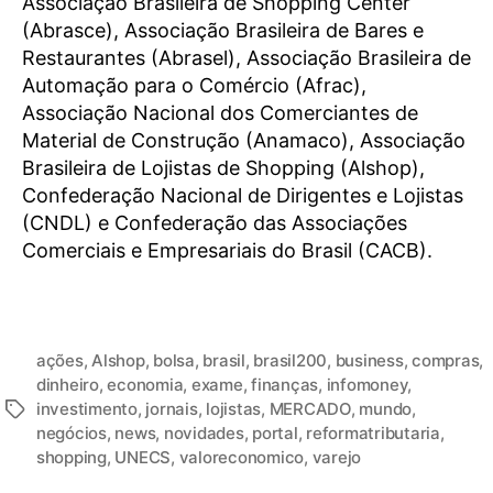
Associação Brasileira de Shopping Center
(Abrasce), Associação Brasileira de Bares e
Restaurantes (Abrasel), Associação Brasileira de
Automação para o Comércio (Afrac),
Associação Nacional dos Comerciantes de
Material de Construção (Anamaco), Associação
Brasileira de Lojistas de Shopping (Alshop),
Confederação Nacional de Dirigentes e Lojistas
(CNDL) e Confederação das Associações
Comerciais e Empresariais do Brasil (CACB).
ações
,
Alshop
,
bolsa
,
brasil
,
brasil200
,
business
,
compras
,
dinheiro
,
economia
,
exame
,
finanças
,
infomoney
,
investimento
,
jornais
,
lojistas
,
MERCADO
,
mundo
,
negócios
,
news
,
novidades
,
portal
,
reformatributaria
,
shopping
,
UNECS
,
valoreconomico
,
varejo