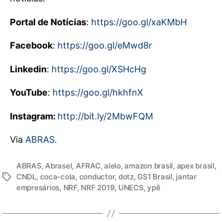
Portal de Notícias
:
https://goo.gl/xaKMbH
Facebook
:
https://goo.gl/eMwd8r
Linkedin
:
https://goo.gl/XSHcHg
YouTube
:
https://goo.gl/hkhfnX
Instagram:
http://bit.ly/2MbwFQM
Via
ABRAS.
ABRAS
,
Abrasel
,
AFRAC
,
alelo
,
amazon brasil
,
apex brasil
,
CNDL
,
coca-cola
,
conductor
,
dotz
,
GS1 Brasil
,
jantar
empresários
,
NRF
,
NRF 2019
,
UNECS
,
ypê