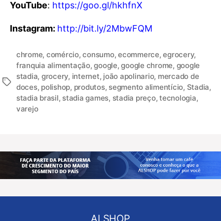
YouTube
:
https://goo.gl/hkhfnX
Instagram:
http://bit.ly/2MbwFQM
chrome
,
comércio
,
consumo
,
ecommerce
,
egrocery
,
franquia alimentação
,
google
,
google chrome
,
google
stadia
,
grocery
,
internet
,
joão apolinario
,
mercado de
doces
,
polishop
,
produtos
,
segmento alimentício
,
Stadia
,
stadia brasil
,
stadia games
,
stadia preço
,
tecnologia
,
varejo
ALSHOP