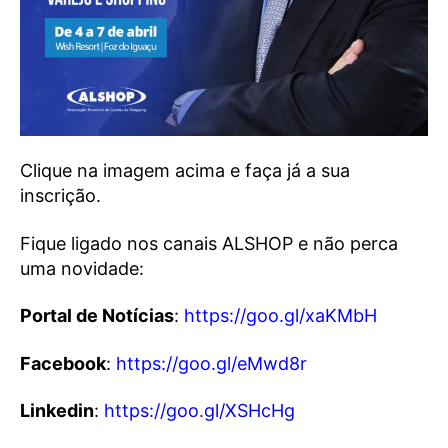
Clique na imagem acima e faça já a sua
inscrição.
Fique ligado nos canais ALSHOP e não perca
uma novidade:
Portal de Notícias
:
https://goo.gl/xaKMbH
Facebook
:
https://goo.gl/eMwd8r
Linkedin
:
https://goo.gl/XSHcHg