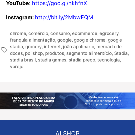
YouTube
:
https://goo.gl/hkhfnX
Instagram:
http://bit.ly/2MbwFQM
chrome
,
comércio
,
consumo
,
ecommerce
,
egrocery
,
franquia alimentação
,
google
,
google chrome
,
google
stadia
,
grocery
,
internet
,
joão apolinario
,
mercado de
doces
,
polishop
,
produtos
,
segmento alimentício
,
Stadia
,
stadia brasil
,
stadia games
,
stadia preço
,
tecnologia
,
varejo
ALSHOP