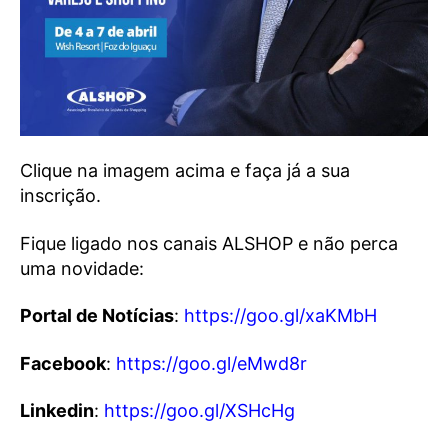
Clique na imagem acima e faça já a sua
inscrição.
Fique ligado nos canais ALSHOP e não perca
uma novidade:
Portal de Notícias
:
https://goo.gl/xaKMbH
Facebook
:
https://goo.gl/eMwd8r
Linkedin
:
https://goo.gl/XSHcHg