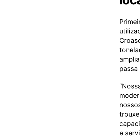
Primei
utiliza
Croaso
tonel
amplia
passa 
“Nossa
modern
nossos
trouxe
capaci
e serv