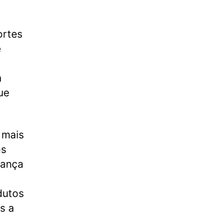
ortes
e
m
ue
 mais
os
dança
dutos
s a