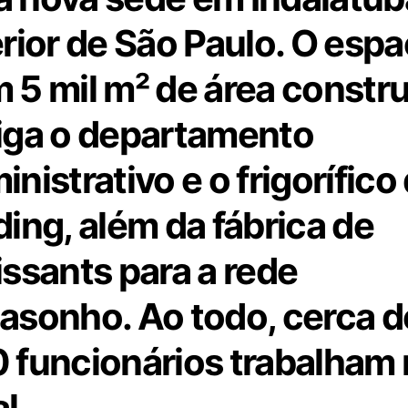
erior de São Paulo. O espa
 5 mil m² de área constru
iga o departamento
inistrativo e o frigorífico
ding, além da fábrica de
issants para a rede
asonho. Ao todo, cerca d
 funcionários trabalham
l.