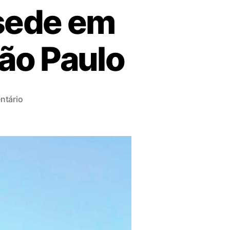
 sede em
São Paulo
tário