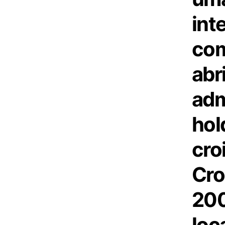
int
com
abr
adm
hol
cro
Cro
200
loca