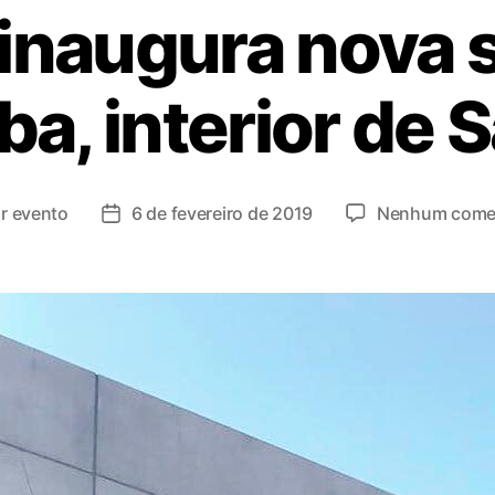
 inaugura nova
ba, interior de 
or
evento
6 de fevereiro de 2019
Nenhum comen