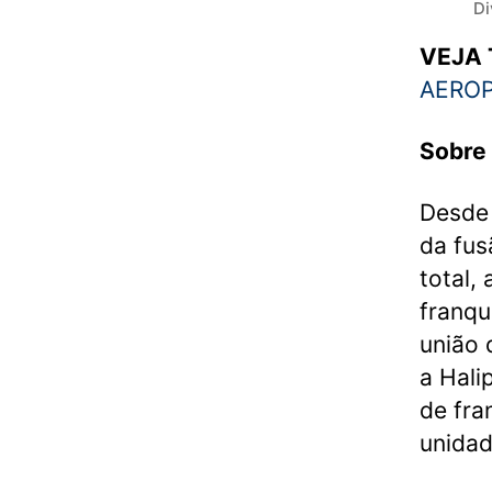
Di
VEJA
AERO
Sobre 
Desde 
da fus
total,
franqu
união 
a Hali
de fra
unidad