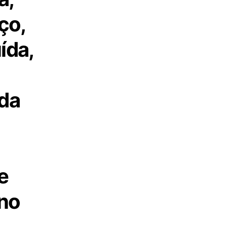
ço,
ída,
 da
e
 no