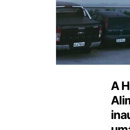
A H
Ali
ina
uma