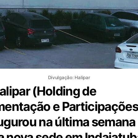
Divulgação: Halipar
alipar (Holding de
mentação e Participações
ugurou na última semana
 nova sede em Indaiatub