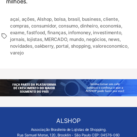
milhões.
açai
,
ações
,
Alshop
,
bolsa
,
brasil
,
business
,
cliente
,
compras
,
consumidor
,
consumo
,
dinheiro
,
economia
,
exame
,
fastfood
,
finanças
,
infomoney
,
investimento
,
jornais
,
lojistas
,
MERCADO
,
mundo
,
negócios
,
news
,
novidades
,
oakberry
,
portal
,
shopping
,
valoreconomico
,
varejo
ALSHOP
Associação Brasileira de Lojistas de Shopping.
Rua Samuel Morse, 120, Brooklin - São Paulo CEP: 04576-060