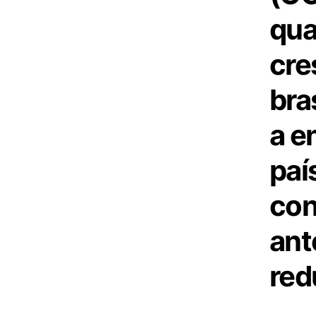
qua
cre
bra
a e
paí
con
ant
red