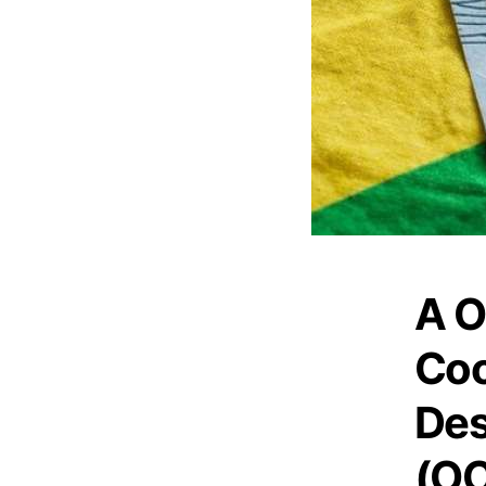
A O
Coo
Des
(OC