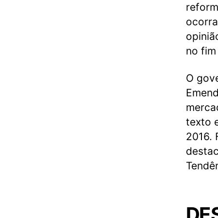
reform
ocorra
opiniã
no fim
O gov
Emenda
mercad
texto 
2016. 
destac
Tendên
DE