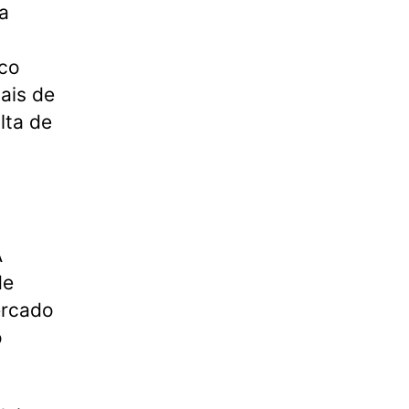
a
co
ais de
lta de
A
de
ercado
o