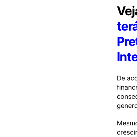
Vej
ter
Pre
Int
De aco
financ
conseq
genero
Mesmo 
cresci