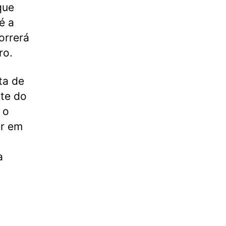
que
é a
orrerá
ro.
ta de
te do
 o
er em
a