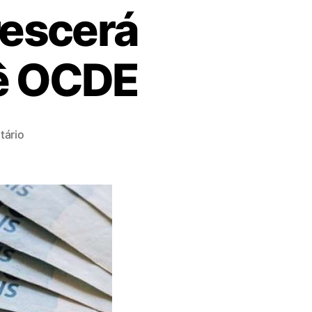
rescerá
ê OCDE
ário