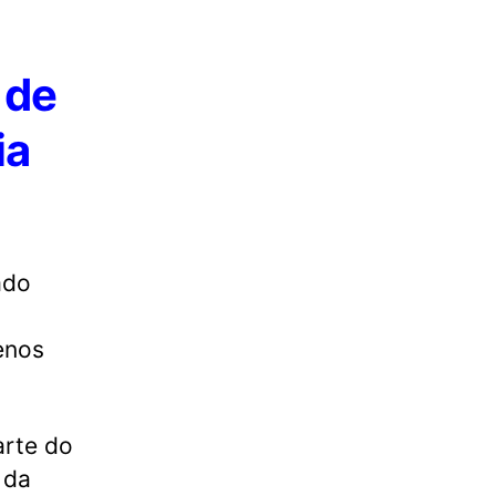
 de
ia
ado
enos
arte do
 da