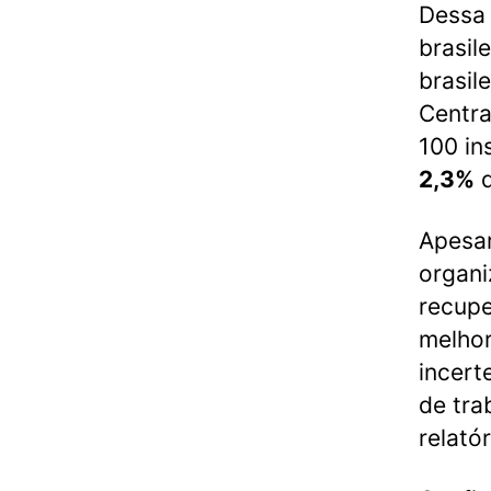
Dessa 
brasil
brasil
Centra
100 in
2,3%
d
Apesar
organi
recup
melhor
incert
de tra
relatór