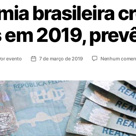
ia brasileira c
 em 2019, prev
Por
evento
7 de março de 2019
Nenhum coment