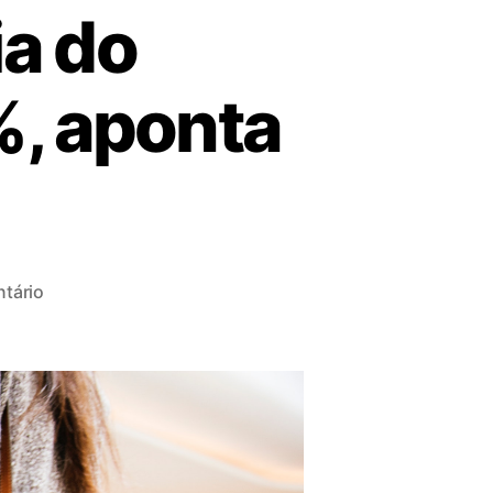
ia do
, aponta
tário