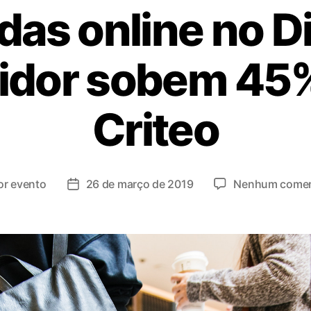
as online no D
dor sobem 45%
Criteo
or
evento
26 de março de 2019
Nenhum comen