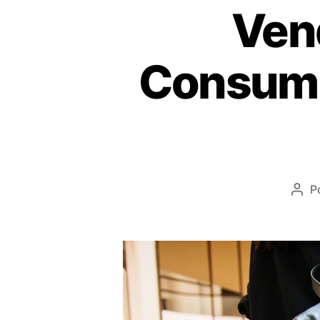
Vend
Consumi
P