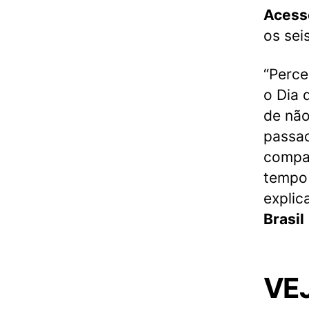
Acess
os sei
“Perc
o Dia 
de não
passa
compar
tempo 
explic
Brasil
VEJ