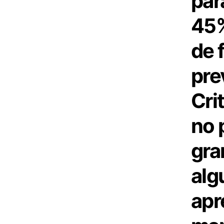
par
45%
de 
pre
Cri
no 
gra
alg
apr