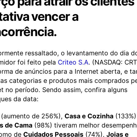
ço para atrair os clientes
tativa vencer a
corrência.
ormente ressaltado, o levantamento do dia d
idor foi feito pela
Criteo
S.A
. (NASDAQ: CRT
orma de anúncios para a Internet aberta, e 
 as categorias e produtos mais comprados p
et no período. Sendo assim, confira alguns
ues da data:
(aumento de 256%),
Casa e Cozinha
(133%)
s de Cama
(98%) tiveram melhor desempenh
omo de
Cuidados Pessoais
(74%),
Joias e