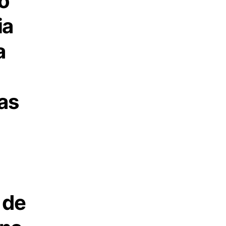
o
ia
a
as
 de