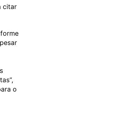
 citar
nforme
apesar
s
tas”,
para o