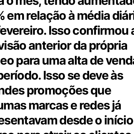
a o mês, tendo aumentad
 em relação à média diár
fevereiro. Isso confirmou 
visão anterior da própria
teo para uma alta de vend
período. Isso se deve às
ndes promoções que
umas marcas e redes já
esentavam desde o início