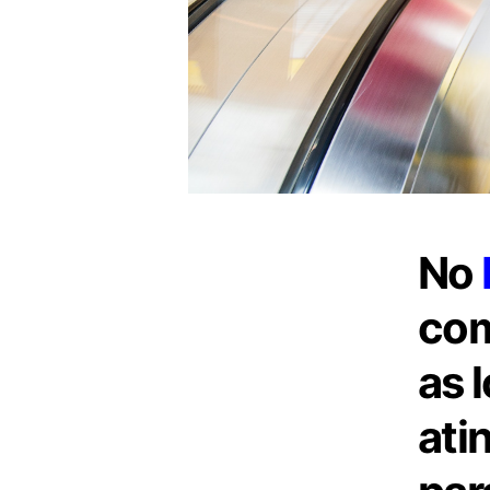
No
com
as l
ati