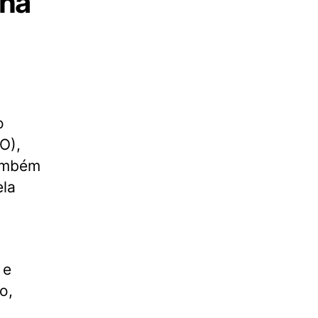
 na
o
O),
também
ela
 e
o,