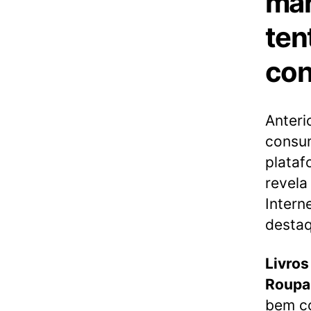
mar
ten
con
Anteri
consum
plataf
revela
Intern
destaq
Livros
Roupa
bem c