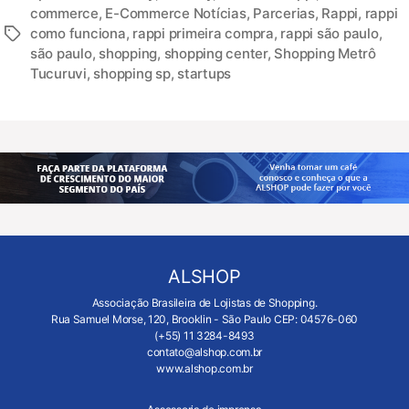
commerce
,
E-Commerce Notícias
,
Parcerias
,
Rappi
,
rappi
como funciona
,
rappi primeira compra
,
rappi são paulo
,
são paulo
,
shopping
,
shopping center
,
Shopping Metrô
Tucuruvi
,
shopping sp
,
startups
ALSHOP
Associação Brasileira de Lojistas de Shopping.
Rua Samuel Morse, 120, Brooklin - São Paulo CEP: 04576-060
(+55) 11 3284-8493
contato@alshop.com.br
www.alshop.com.br