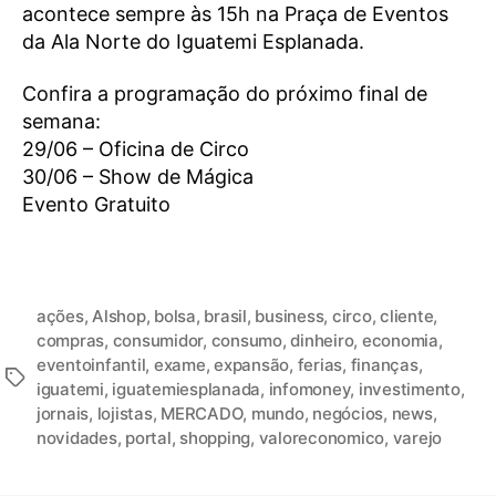
acontece sempre às 15h na Praça de Eventos
da Ala Norte do Iguatemi Esplanada.
Confira a programação do próximo final de
semana:
29/06 – Oficina de Circo
30/06 – Show de Mágica
Evento Gratuito
ações
,
Alshop
,
bolsa
,
brasil
,
business
,
circo
,
cliente
,
compras
,
consumidor
,
consumo
,
dinheiro
,
economia
,
eventoinfantil
,
exame
,
expansão
,
ferias
,
finanças
,
iguatemi
,
iguatemiesplanada
,
infomoney
,
investimento
,
jornais
,
lojistas
,
MERCADO
,
mundo
,
negócios
,
news
,
novidades
,
portal
,
shopping
,
valoreconomico
,
varejo