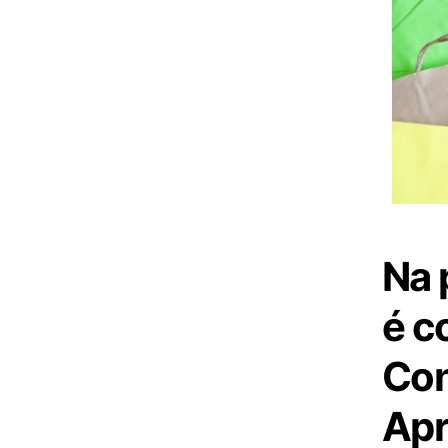
Na 
é c
Con
Apr