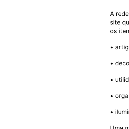
A rede
site q
os ite
• arti
• dec
• util
• orga
• ilum
Uma me