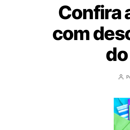
Confira 
com desc
do
P