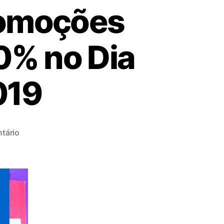
promoções
0% no Dia
019
tário