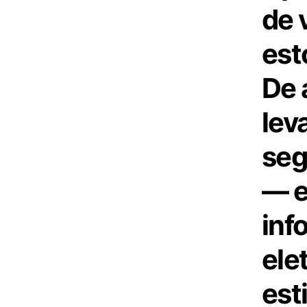
de 
est
De 
lev
seg
— e
inf
ele
est