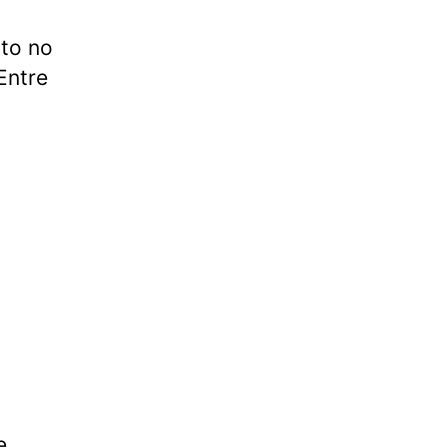
nto no
Entre
e