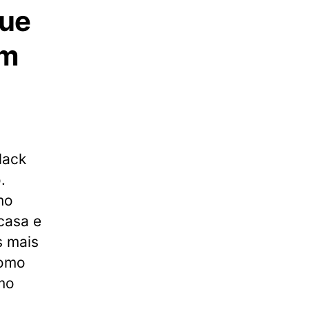
que
em
lack
.
mo
casa e
s mais
como
omo