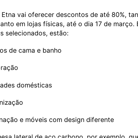
 Etna vai oferecer descontos de até 80%, ta
uanto em lojas físicas, até o dia 17 de março. 
ns selecionados, estão:
gos de cama e banho
oração
idades domésticas
nização
inação e móveis com design diferente
sa lateral de aço carbono, por exemplo, qu