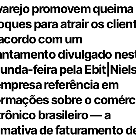
varejo promovem queima
oques para atrair os clien
acordo com um
antamento divulgado nes
unda-feira pela Ebit|Niel
mpresa referência em
ormações sobre o comérc
trônico brasileiro — a
imativa de faturamento d