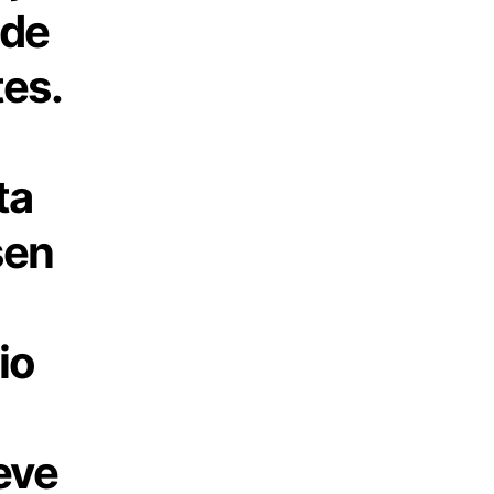
 de
tes.
ta
sen
io
eve