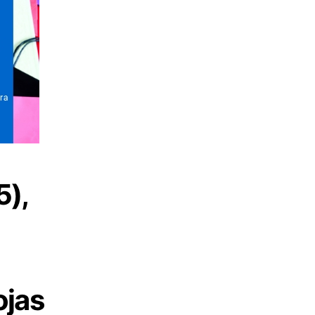
5),
ojas