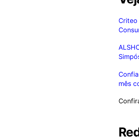
Criteo
Consu
ALSHOP
Simpós
Confia
mês co
Confir
Red