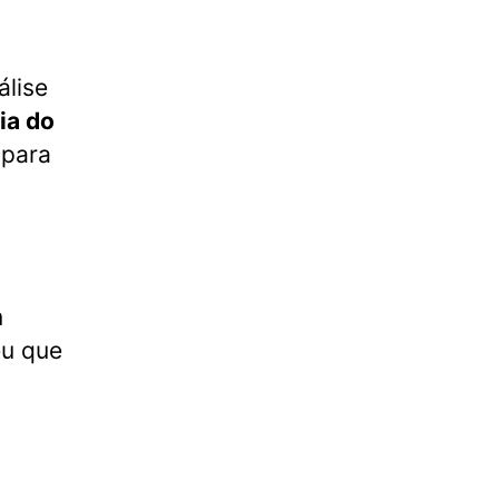
álise
ia do
 para
m
eu que