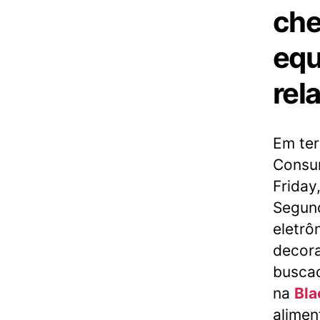
che
equ
rel
Em ter
Consum
Friday
Segund
eletrô
decora
buscad
na
Bla
alimen