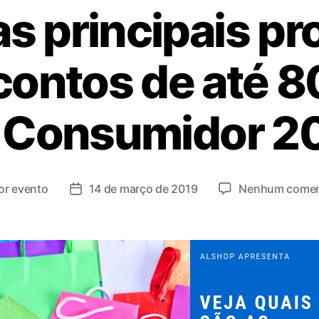
as principais 
ontos de até 8
 Consumidor 2
or
evento
14 de março de 2019
Nenhum comen