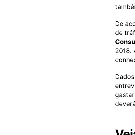
também
De ac
de trá
Consu
2018. 
conhec
Dados
entre
gastar
deverá
Vej