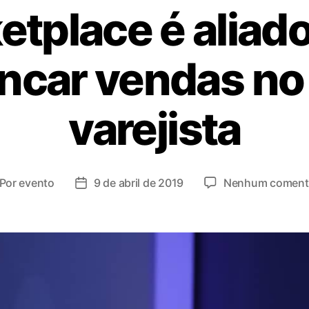
etplace é aliado
ncar vendas no
varejista
Por
evento
9 de abril de 2019
Nenhum coment