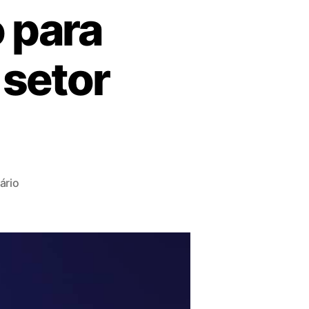
 para
 setor
ário