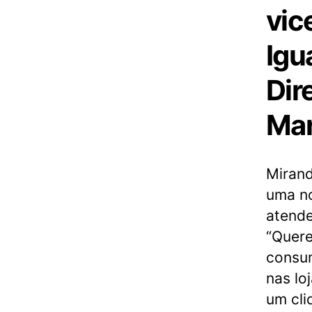
vic
Igu
Dir
Mar
Mirand
uma n
atende
“Quer
consum
nas lo
um cli