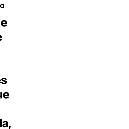
º
 e
e
es
ue
a,