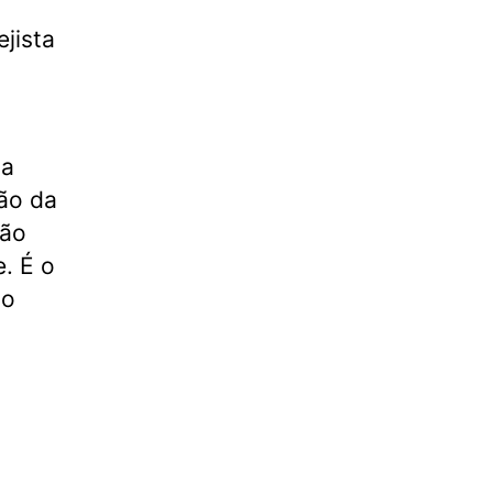
jista
sa
ão da
ção
e. É o
 o