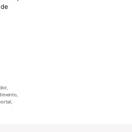
 de
dor
,
stimento
,
portal
,