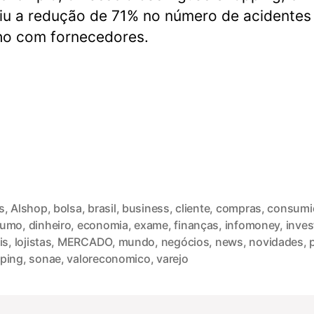
iu a redução de 71% no número de acidentes
ho com fornecedores.
s
,
Alshop
,
bolsa
,
brasil
,
business
,
cliente
,
compras
,
consumi
sumo
,
dinheiro
,
economia
,
exame
,
finanças
,
infomoney
,
inve
is
,
lojistas
,
MERCADO
,
mundo
,
negócios
,
news
,
novidades
,
ping
,
sonae
,
valoreconomico
,
varejo