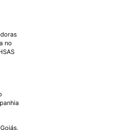
adoras
a no
OHSAS
o
panhia
Goiás,