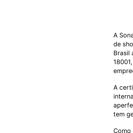
A Sona
de sho
Brasil
18001,
empree
A cert
intern
aperf
tem ge
Como e