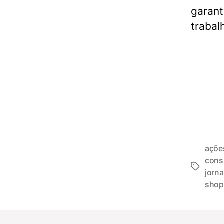
garant
trabal
açõe
con
jorna
shop