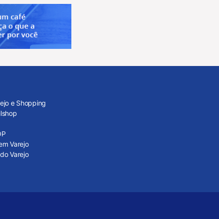
rejo e Shopping
ilshop
OP
em Varejo
do Varejo