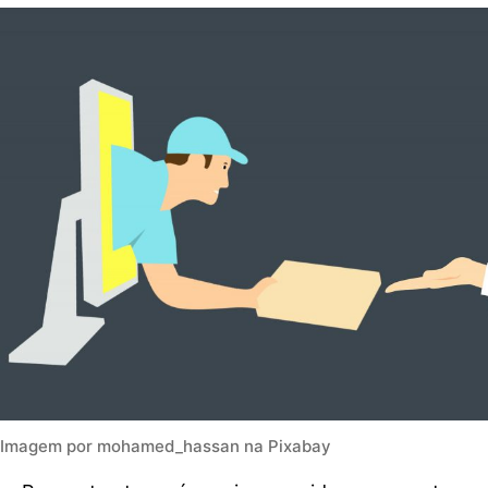
Imagem por mohamed_hassan na Pixabay